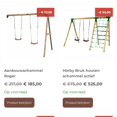
-
€
32,00
-
€
50,00
Aanbouwschommel
Hörby Bruk houten
Roger
schommel actief
€
217,00
€
185,00
€
575,00
€
525,00
Op voorraad
Op voorraad
Product bekijken
Product bekijken