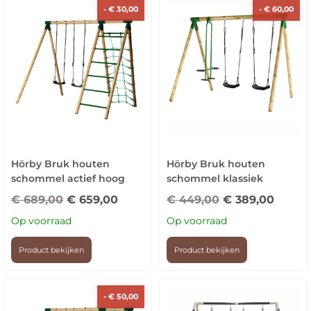
-
€
30,00
-
€
60,00
Hörby Bruk houten
Hörby Bruk houten
schommel actief hoog
schommel klassiek
€
689,00
€
659,00
€
449,00
€
389,00
Op voorraad
Op voorraad
Product bekijken
Product bekijken
-
€
50,00