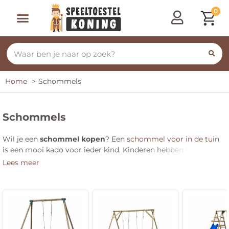
0
Home
Schommels
Schommels
Wil je een
schommel kopen
? Een
schommel voor in de tuin
is een mooi kado voor ieder kind. Kinderen hebben hier
jarenlang plezier van, vaak tot op latere leeftijd. Hier vind je
Lees meer
alle schommels van verschillende merken, groot en klein, van
hout of metaal.
Een
houten schommel
heeft een warme, rustieke uitstraling.
Ze hebben een robuuste en solide constructie en zijn gemaakt
van natuurlijke materialen. Ze zijn wel iets