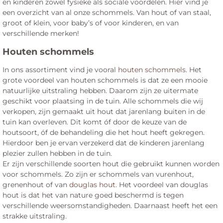
en kinderen zowel fysieke als sociale voordelen. Hier vind je
een overzicht van al onze schommels. Van hout of van staal,
groot of klein, voor baby’s of voor kinderen, en van
verschillende merken!
Houten schommels
In ons assortiment vind je vooral
houten schommels
. Het
grote voordeel van houten schommels is dat ze een mooie
natuurlijke uitstraling hebben. Daarom zijn ze uitermate
geschikt voor plaatsing in de tuin. Alle schommels die wij
verkopen, zijn gemaakt uit hout dat jarenlang buiten in de
tuin kan overleven. Dit komt óf door de keuze van de
houtsoort, óf de behandeling die het hout heeft gekregen.
Hierdoor ben je ervan verzekerd dat de kinderen jarenlang
plezier zullen hebben in de tuin.
Er zijn verschillende soorten hout die gebruikt kunnen worden
voor schommels. Zo zijn er schommels van vurenhout,
grenenhout of van
douglas hout
. Het voordeel van douglas
hout is dat het van nature goed beschermd is tegen
verschillende weersomstandigheden. Daarnaast heeft het een
strakke uitstraling.