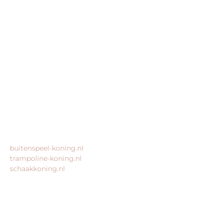
speeltoestel-koning.nl is een website van:
King Webshops
Morsestraat 11
6716 AH Ede
Geen bezoekadres
KvK: 80435947
BTW: NL861672082B01
MEER VAN ONZE WEBSHOPS
buitenspeel-koning.nl
trampoline-koning.nl
schaakkoning.nl