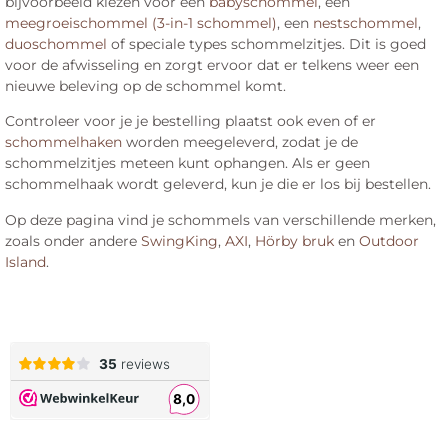
bijvoorbeeld kiezen voor een
babyschommel
, een
meegroeischommel (3-in-1 schommel)
, een
nestschommel
,
duoschommel
of speciale types schommelzitjes. Dit is goed
voor de afwisseling en zorgt ervoor dat er telkens weer een
nieuwe beleving op de schommel komt.
Controleer voor je je bestelling plaatst ook even of er
schommelhaken
worden meegeleverd, zodat je de
schommelzitjes meteen kunt ophangen. Als er geen
schommelhaak wordt geleverd, kun je die er los bij bestellen.
Op deze pagina vind je schommels van verschillende merken,
zoals onder andere
SwingKing
,
AXI
,
Hörby bruk
en
Outdoor
Island
.