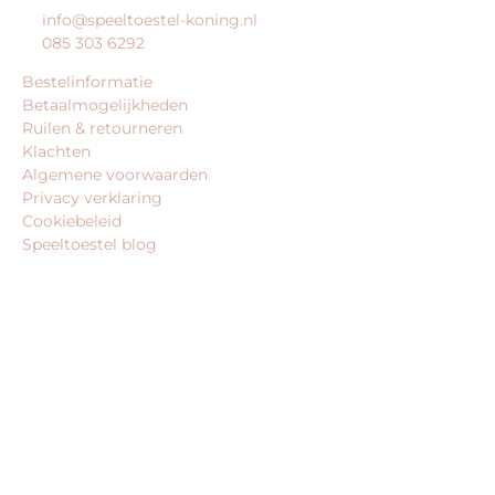
info@speeltoestel-koning.nl
085 303 6292
Bestelinformatie
Betaalmogelijkheden
Ruilen & retourneren
Klachten
Algemene voorwaarden
Privacy verklaring
Cookiebeleid
Speeltoestel blog
BEDRIJFSGEGEVENS
speeltoestel-koning.nl is een website van:
King Webshops
Morsestraat 11
6716 AH Ede
Geen bezoekadres