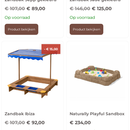
€
107,00
€
89,00
€
146,00
€
125,00
Op voorraad
Op voorraad
Product bekijken
Product bekijken
-
€
15,00
Zandbak Ibiza
Naturally Playful Sandbox
€
107,00
€
92,00
€
234,00