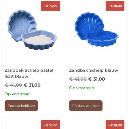
-
€
10,00
-
€
10,00
Zandbak Schelp pastel
Zandbak Schelp blauw
licht blauw
€
41,00
€
31,00
€
41,00
€
31,00
Op voorraad
Op voorraad
Product bekijken
Product bekijken
-
€
10,00
-
€
10,00