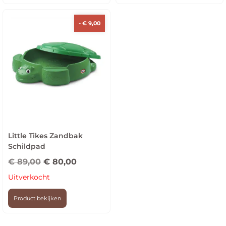
-
€
9,00
Little Tikes Zandbak
Schildpad
€
89,00
€
80,00
Uitverkocht
Product bekijken