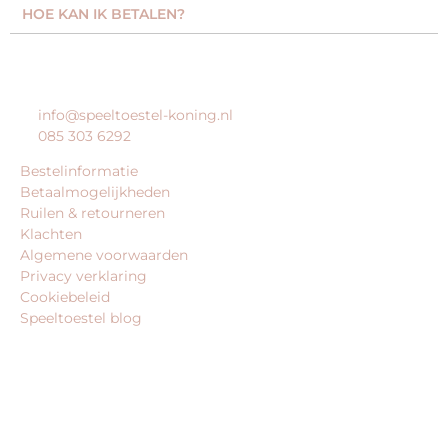
HOE KAN IK BETALEN?
KLANTENSERVICE
info@speeltoestel-koning.nl
085 303 6292
Bestelinformatie
Betaalmogelijkheden
Ruilen & retourneren
Klachten
Algemene voorwaarden
Privacy verklaring
Cookiebeleid
Speeltoestel blog
BEDRIJFSGEGEVENS
speeltoestel-koning.nl is een website van:
King Webshops