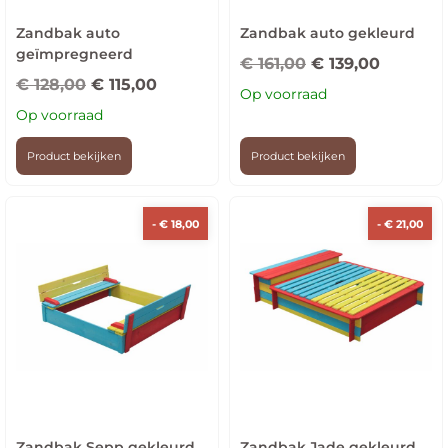
Zandbak auto
Zandbak auto gekleurd
geïmpregneerd
€
161,00
€
139,00
€
128,00
€
115,00
Op voorraad
Op voorraad
Product bekijken
Product bekijken
-
€
18,00
-
€
21,00
Zandbak Sepp gekleurd
Zandbak Jade gekleurd