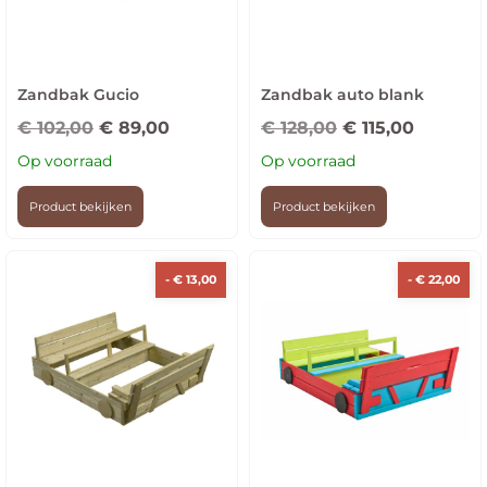
Zandbak Gucio
Zandbak auto blank
€
102,00
€
89,00
€
128,00
€
115,00
Op voorraad
Op voorraad
Product bekijken
Product bekijken
-
€
13,00
-
€
22,00