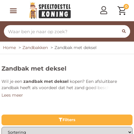
0
Home
Zandbakken
Zandbak met deksel
Zandbak met deksel
Wil je een
zandbak met deksel
kopen? Een afsluitbare
zandbak heeft als voordeel dat het zand goed beschermd blijft
tegen ongedierte. Sluit de deksel na het spelen af, en het zand
Lees meer
gaat langer mee! Bekijk hier alle afsluitbare zandbakken met
deksel. Gebruik de filters om snel een geschikt product te
vinden.
Filters