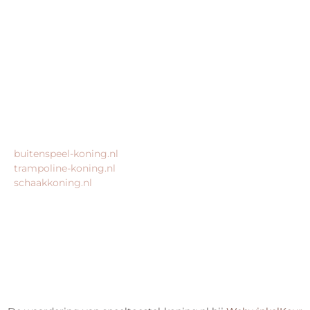
Morsestraat 11
6716 AH Ede
Geen bezoekadres
KvK: 80435947
BTW: NL861672082B01
MEER VAN ONZE WEBSHOPS
buitenspeel-koning.nl
trampoline-koning.nl
schaakkoning.nl
© 2026 – Alle rechten voorbehouden – King Webshops