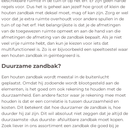
beschikbare ruimte in de tuin of op het erf. Er zijn geen harde
regels voor. Dus het is geheel aan jezelf hoe groot of klein de
houten zandbak met deksel moet, mag of kan zijn. Zorg er wel
voor dat je extra ruimte overhoudt voor andere spullen in de
tuin of op het erf. Het belangrijkste is dat je de afmetingen
van de toegewezen ruimte opmeet en aan de hand van die
afmetingen de afmeting van de zandbak bepaalt. Als je niet
veel vrije ruimte hebt, dan kun je kiezen voor iets dat
multifunctioneel is. Zo is er bijvoorbeeld een speeltoestel waar
een houten zandbak in geïntegreerd is.
Duurzame zandbak?
Een houten zandbak wordt meestal in de buitenlucht
geplaatst. Omdat hij zodoende wordt blootgesteld aan de
elementen, is het goed om ook rekening te houden met de
duurzaamheid. Een andere factor waar je rekening mee moet
houden is dat er een correlatie is tussen duurzaamheid en
kosten. Dit betekent dat hoe duurzamer de zandbak is, hoe
duurder hij zal zijn. Dit wil absoluut niet zeggen dat je altijd de
duurzaamste -dus duurste- afsluitbare zandbak moet kopen.
Zoek liever in ons assortiment een zandbak die goed bij je