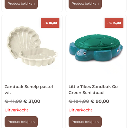
Product bekijken
Product bekijken
-
€
10,00
-
€
14,00
Zandbak Schelp pastel
Little Tikes Zandbak Go
wit
Green Schildpad
€
41,00
€
31,00
€
104,00
€
90,00
Uitverkocht
Uitverkocht
Product bekijken
Product bekijken