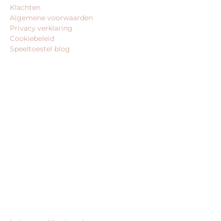
Klachten
Algemene voorwaarden
Privacy verklaring
Cookiebeleid
Speeltoestel blog
BEDRIJFSGEGEVENS
speeltoestel-koning.nl is een website van:
King Webshops
Morsestraat 11
6716 AH Ede
Geen bezoekadres
KvK: 80435947
BTW: NL861672082B01
MEER VAN ONZE WEBSHOPS