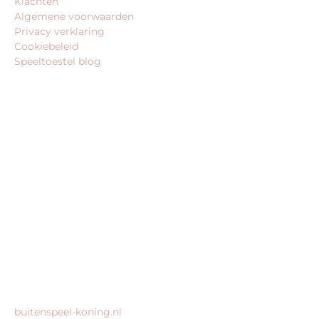
Klachten
Algemene voorwaarden
Privacy verklaring
Cookiebeleid
Speeltoestel blog
BEDRIJFSGEGEVENS
speeltoestel-koning.nl is een website van:
King Webshops
Morsestraat 11
6716 AH Ede
Geen bezoekadres
KvK: 80435947
BTW: NL861672082B01
MEER VAN ONZE WEBSHOPS
buitenspeel-koning.nl