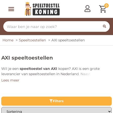
0
Home
Speeltoestellen
AXI speeltoestellen
AXI speeltoestellen
Wil je een
speeltoestel van AXI
kopen? AXI is een grote
leverancier van speeltoestellen in Nederland. Naast
speeltoestellen levert AXI ook speelhuisjes, glijbanen,
Lees meer
schommels, zandbakken en nog veel meer! Gebruik de filters
om snel een geschikt product te vinden.
Filters