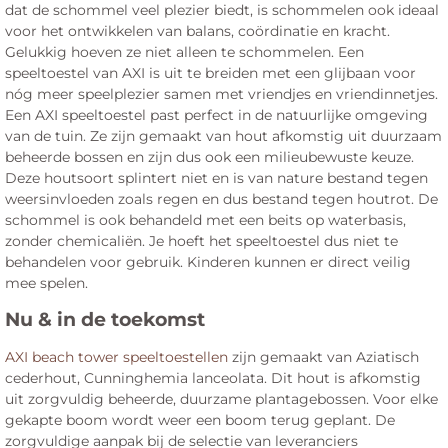
dat de schommel veel plezier biedt, is schommelen ook ideaal
voor het ontwikkelen van balans, coördinatie en kracht.
Gelukkig hoeven ze niet alleen te schommelen. Een
speeltoestel van AXI is uit te breiden met een glijbaan voor
nóg meer speelplezier samen met vriendjes en vriendinnetjes.
Een AXI speeltoestel past perfect in de natuurlijke omgeving
van de tuin. Ze zijn gemaakt van hout afkomstig uit duurzaam
beheerde bossen en zijn dus ook een milieubewuste keuze.
Deze houtsoort splintert niet en is van nature bestand tegen
weersinvloeden zoals regen en dus bestand tegen houtrot. De
schommel is ook behandeld met een beits op waterbasis,
zonder chemicaliën. Je hoeft het speeltoestel dus niet te
behandelen voor gebruik. Kinderen kunnen er direct veilig
mee spelen.
Nu & in de toekomst
AXI beach tower speeltoestellen
zijn gemaakt van Aziatisch
cederhout, Cunninghemia lanceolata. Dit hout is afkomstig
uit zorgvuldig beheerde, duurzame plantagebossen. Voor elke
gekapte boom wordt weer een boom terug geplant. De
zorgvuldige aanpak bij de selectie van leveranciers