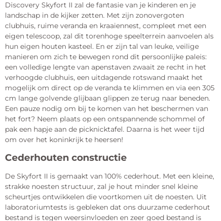
Discovery Skyfort II zal de fantasie van je kinderen en je
landschap in de kijker zetten. Met zijn zonovergoten
clubhuis, ruime veranda en kraaiennest, compleet met een
eigen telescoop, zal dit torenhoge speelterrein aanvoelen als
hun eigen houten kasteel. En er zijn tal van leuke, veilige
manieren om zich te bewegen rond dit persoonlijke paleis:
een volledige lengte van apenstaven zwaait ze recht in het
verhoogde clubhuis, een uitdagende rotswand maakt het
mogelijk om direct op de veranda te klimmen en via een 305
cm lange golvende glijbaan glippen ze terug naar beneden.
Een pauze nodig om bij te komen van het beschermen van
het fort? Neem plaats op een ontspannende schommel of
pak een hapje aan de picknicktafel. Daarna is het weer tijd
om over het koninkrijk te heersen!
Cederhouten constructie
De Skyfort II is gemaakt van 100% cederhout. Met een kleine,
strakke noesten structuur, zal je hout minder snel kleine
scheurtjes ontwikkelen die voortkomen uit de noesten. Uit
laboratoriumtests is gebleken dat ons duurzame cederhout
bestand is tegen weersinvloeden en zeer goed bestand is