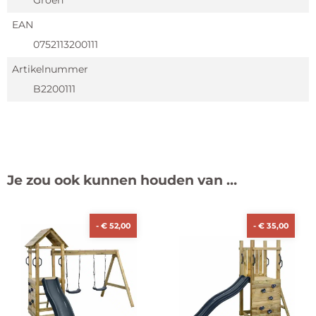
EAN
0752113200111
Artikelnummer
B2200111
Je zou ook kunnen houden van …
-
€
52,00
-
€
35,00