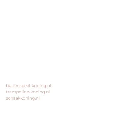
speeltoestel-koning.nl is een website van:
King Webshops
Morsestraat 11
6716 AH Ede
Geen bezoekadres
KvK: 80435947
BTW: NL861672082B01
MEER VAN ONZE WEBSHOPS
buitenspeel-koning.nl
trampoline-koning.nl
schaakkoning.nl
© 2026 – Alle rechten voorbehouden – King Webshops