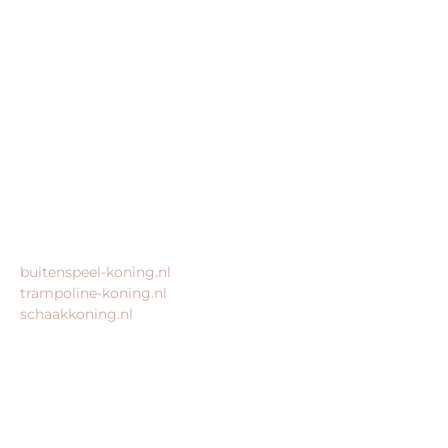
speeltoestel-koning.nl is een website van:
King Webshops
Morsestraat 11
6716 AH Ede
Geen bezoekadres
KvK: 80435947
BTW: NL861672082B01
MEER VAN ONZE WEBSHOPS
buitenspeel-koning.nl
trampoline-koning.nl
schaakkoning.nl
© 2026 – Alle rechten voorbehouden – King Webshops