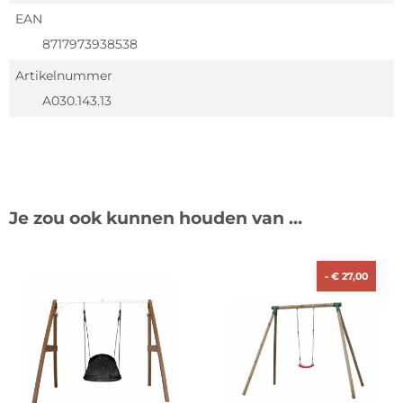
EAN
8717973938538
Artikelnummer
A030.143.13
Je zou ook kunnen houden van …
-
€
27,00