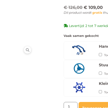
€
126,00
€
109,00
Dit product wordt
gratis
thu
Levertijd: 2 tot 7 werk
Vaak samen gekocht
Hand
To
Stuu
To
Klei
To
Toevoegen aa