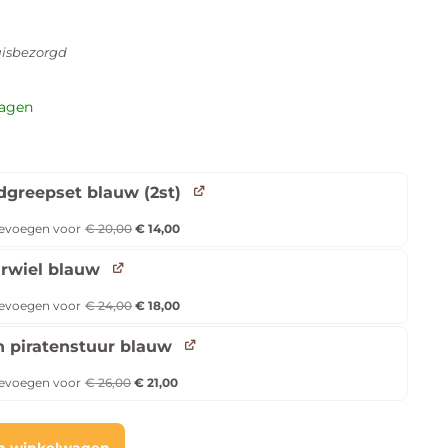
isbezorgd
dagen
greepset blauw (2st)
evoegen voor
€
20,00
€
14,00
rwiel blauw
evoegen voor
€
24,00
€
18,00
n piratenstuur blauw
evoegen voor
€
26,00
€
21,00
n winkelwagen