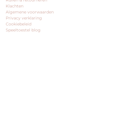
Klachten
Algemene voorwaarden
Privacy verklaring
Cookiebeleid
Speeltoestel blog
BEDRIJFSGEGEVENS
speeltoestel-koning.nl is een website van:
King Webshops
Morsestraat 11
6716 AH Ede
Geen bezoekadres
KvK: 80435947
BTW: NL861672082B01
MEER VAN ONZE WEBSHOPS