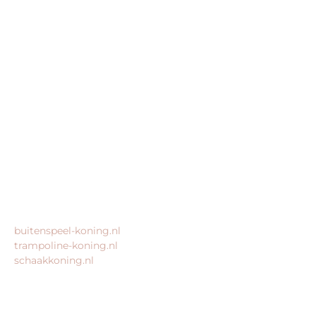
BEDRIJFSGEGEVENS
speeltoestel-koning.nl is een website van:
King Webshops
Morsestraat 11
6716 AH Ede
Geen bezoekadres
KvK: 80435947
BTW: NL861672082B01
MEER VAN ONZE WEBSHOPS
buitenspeel-koning.nl
trampoline-koning.nl
schaakkoning.nl