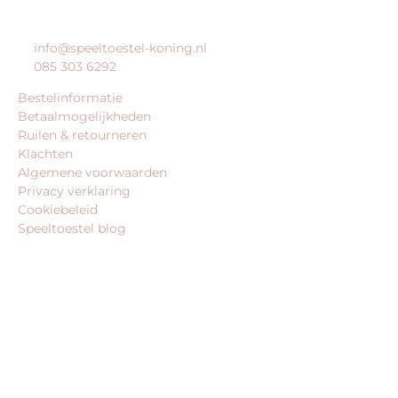
KLANTENSERVICE
info@speeltoestel-koning.nl
085 303 6292
Bestelinformatie
Betaalmogelijkheden
Ruilen & retourneren
Klachten
Algemene voorwaarden
Privacy verklaring
Cookiebeleid
Speeltoestel blog
BEDRIJFSGEGEVENS
speeltoestel-koning.nl is een website van:
King Webshops
Morsestraat 11
6716 AH Ede