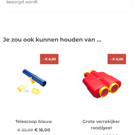
bezorgd wordt.
Je zou ook kunnen houden van …
-
€
6,00
-
€
6,00
Telescoop blauw
Grote verrekijker
rood/geel
€
16,00
€
22,00