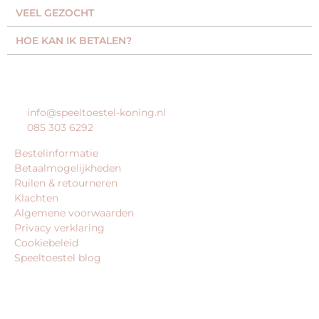
VEEL GEZOCHT​
HOE KAN IK BETALEN?
KLANTENSERVICE
info@speeltoestel-koning.nl
085 303 6292
Bestelinformatie
Betaalmogelijkheden
Ruilen & retourneren
Klachten
Algemene voorwaarden
Privacy verklaring
Cookiebeleid
Speeltoestel blog
BEDRIJFSGEGEVENS
speeltoestel-koning.nl is een website van: