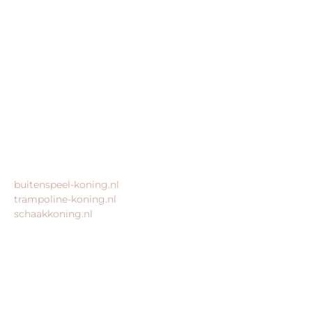
King Webshops
Morsestraat 11
6716 AH Ede
Geen bezoekadres
KvK: 80435947
BTW: NL861672082B01
MEER VAN ONZE WEBSHOPS
buitenspeel-koning.nl
trampoline-koning.nl
schaakkoning.nl
© 2026 – Alle rechten voorbehouden – King Webshops