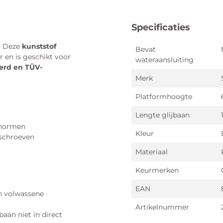
Specificaties
n! Deze
kunststof
Bevat
r en is geschikt voor
wateraansluiting
eerd en TÜV-
Merk
Platformhoogte
Lengte glijbaan
snormen
Kleur
tschroeven
Materiaal
Keurmerken
EAN
en volwassene
Artikelnummer
aan niet in direct