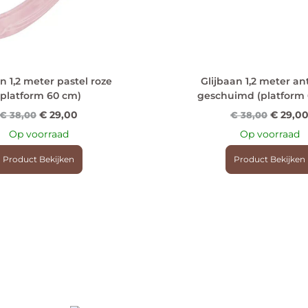
n 1,2 meter pastel roze
Glijbaan 1,2 meter an
(platform 60 cm)
geschuimd (platform
€
29,00
€
29,0
€
38,00
€
38,00
Op voorraad
Op voorraad
Product Bekijken
Product Bekijken
HOE KAN IK BETALEN?
KLANTENS