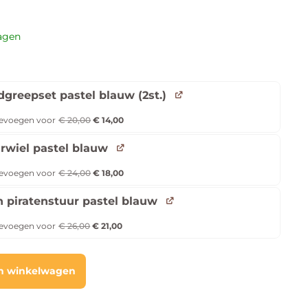
dagen
greepset pastel blauw (2st.)
evoegen voor
€
20,00
€
14,00
rwiel pastel blauw
evoegen voor
€
24,00
€
18,00
n piratenstuur pastel blauw
evoegen voor
€
26,00
€
21,00
n winkelwagen