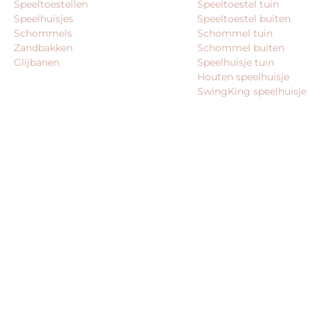
Speeltoestellen
Speeltoestel tuin
Speelhuisjes
Speeltoestel buiten
Schommels
Schommel tuin
Zandbakken
Schommel buiten
Glijbanen
Speelhuisje tuin
Houten speelhuisje
SwingKing speelhuisje
© 2026 – Alle rechten voorbehouden – King Webshops