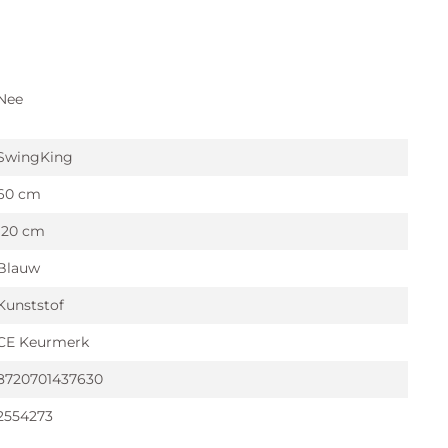
Nee
SwingKing
60 cm
120 cm
Blauw
Kunststof
CE Keurmerk
8720701437630
2554273