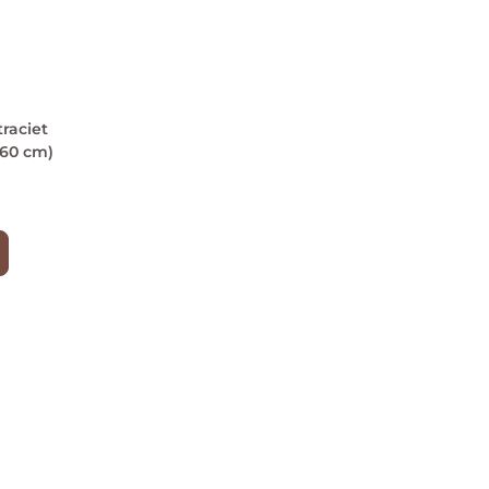
traciet
 60 cm)
0
ERVICE
BEDRIJFSGEGEVENS