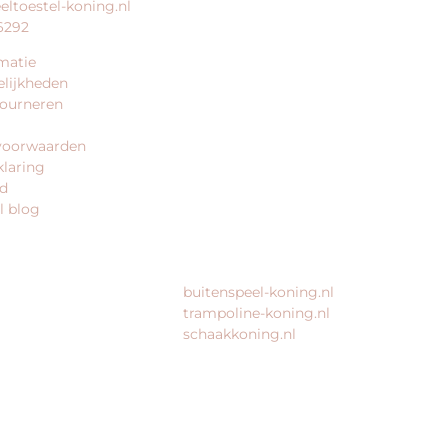
eltoestel-koning.nl
speeltoestel-koning.nl is een
6292
website van:
matie
King Webshops
lijkheden
Morsestraat 11
tourneren
6716 AH Ede
Geen bezoekadres
voorwaarden
klaring
KvK: 80435947
id
BTW: NL861672082B01
l blog
MEER VAN ONZE WEBSHOPS
buitenspeel-koning.nl
trampoline-koning.nl
schaakkoning.nl