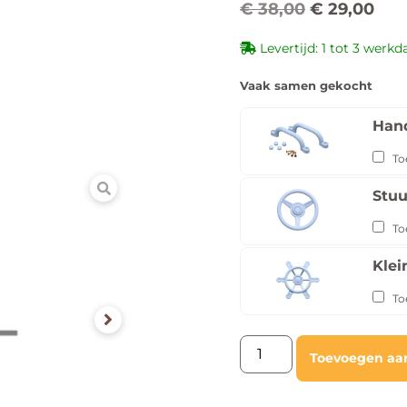
€
38,00
€
29,00
Levertijd: 1 tot 3 werk
Vaak samen gekocht
Hand
To
Stuu
To
Klei
To
Toevoegen aa