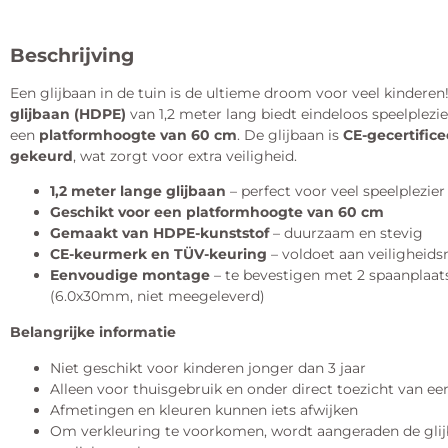
Beschrijving
Een glijbaan in de tuin is de ultieme droom voor veel kindere
glijbaan (HDPE)
van 1,2 meter lang biedt eindeloos speelplezie
een
platformhoogte van 60 cm
. De glijbaan is
CE-gecertific
gekeurd
, wat zorgt voor extra veiligheid.
1,2 meter lange glijbaan
– perfect voor veel speelplezier
Geschikt voor een platformhoogte van 60 cm
Gemaakt van HDPE-kunststof
– duurzaam en stevig
CE-keurmerk en TÜV-keuring
– voldoet aan veiligheid
Eenvoudige montage
– te bevestigen met 2 spaanplaa
(6.0x30mm, niet meegeleverd)
Belangrijke informatie
Niet geschikt voor kinderen jonger dan 3 jaar
Alleen voor thuisgebruik en onder direct toezicht van e
Afmetingen en kleuren kunnen iets afwijken
Om verkleuring te voorkomen, wordt aangeraden de glijb