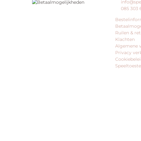
info@spe
085 303 
Bestelinfor
Betaalmoge
Ruilen & re
Klachten
Algemene 
Privacy ver
Cookiebele
Speeltoeste