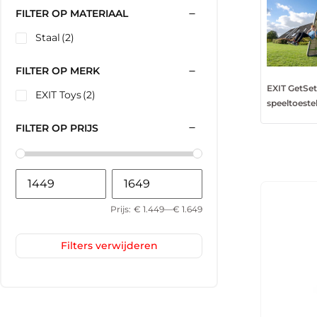
FILTER OP MATERIAAL
Staal
(2)
FILTER OP MERK
EXIT GetSe
EXIT Toys
(2)
speeltoeste
FILTER OP PRIJS
Prijs:
€ 1.449
—
€ 1.649
Filters verwijderen