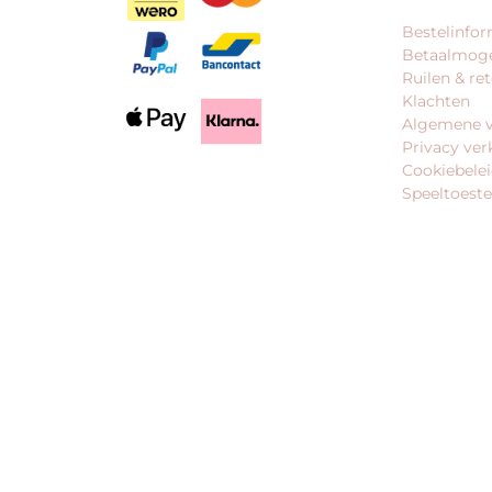
Bestelinfor
Betaalmoge
Ruilen & re
Klachten
Algemene 
Privacy ver
Cookiebele
Speeltoeste