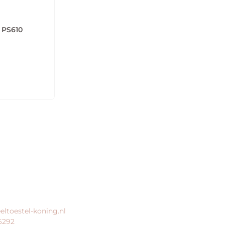
 PS610
ERVICE
BEDRIJFSGEGEVENS
eltoestel-koning.nl
speeltoestel-koning.nl is een
6292
website van: