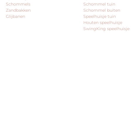
Schommels
Schommel tuin
Zandbakken
Schommel buiten
Glijbanen
Speelhuisje tuin
Houten speelhuisje
SwingKing speelhuisje
© 2026 – Alle rechten voorbehouden – King Webshops