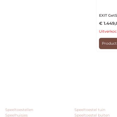
EXIT Get
€
1.449,
Uitverkoc
Product
PRODUCTCATEGORIEËN
VEEL GEZOCHT
Speeltoestellen
Speeltoestel tuin
Speelhuisjes
Speeltoestel buiten