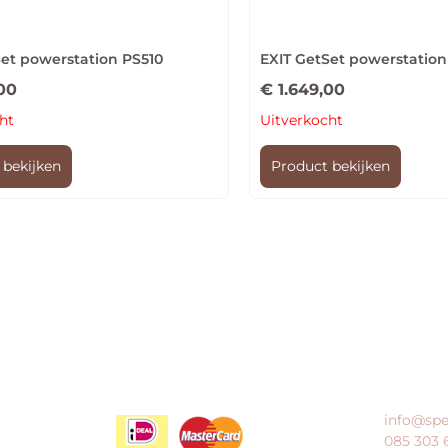
Set powerstation PS510
EXIT GetSet powerstation
00
€
1.649,00
ht
Uitverkocht
 bekijken
Product bekijken
HOE KAN IK BETALEN?
KLANTENS
info@spe
085 303 