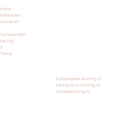
matie
King Webshops
lijkheden
Morsestraat 11
tourneren
6716 AH Ede
Geen bezoekadres
voorwaarden
klaring
KvK: 80435947
id
BTW: NL861672082B01
l blog
MEER VAN ONZE WEBSHOPS
buitenspeel-koning.nl
trampoline-koning.nl
schaakkoning.nl