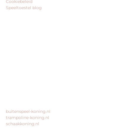
Cookiebeleid
Speeltoestel blog
BEDRIJFSGEGEVENS
speeltoestel-koning.nl is een website van:
King Webshops
Morsestraat 11
6716 AH Ede
Geen bezoekadres
KvK: 80435947
BTW: NL861672082B01
MEER VAN ONZE WEBSHOPS
buitenspeel-koning.nl
trampoline-koning.nl
schaakkoning.nl