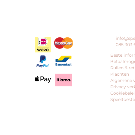
HOE KAN IK BETALEN?
KLANTENS
info@spe
085 303 
Bestelinfor
Betaalmoge
Ruilen & re
Klachten
Algemene 
Privacy ver
Cookiebele
Speeltoeste