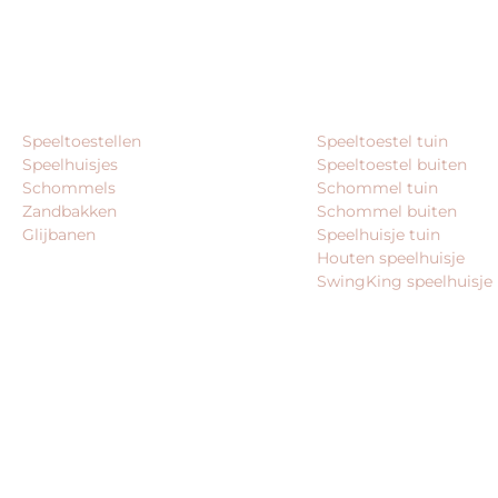
PRODUCTCATEGORIEËN
VEEL GEZOCHT
Speeltoestellen
Speeltoestel tuin
Speelhuisjes
Speeltoestel buiten
Schommels
Schommel tuin
Zandbakken
Schommel buiten
Glijbanen
Speelhuisje tuin
Houten speelhuisje
SwingKing speelhuisje