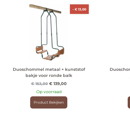
-
€
13,00
Duoschommel metaal + kunststof
Duoschom
bakje voor ronde balk
€
139,00
€
152,00
Op voorraad
Product Bekijken