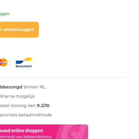
dagen
n winkelwagen
uisbezorgd
binnen NL
Klarna mogelijk
estel Koning een
9.2/10
favoriete betaalmethode