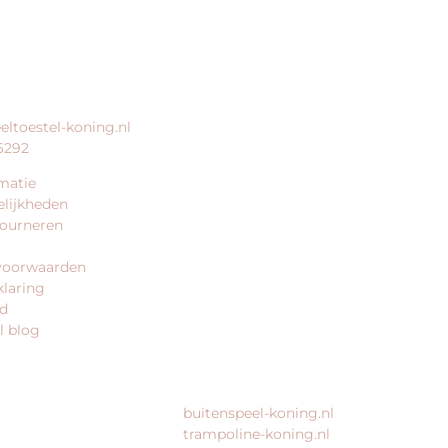
ERVICE
BEDRIJFSGEGEVENS
eltoestel-koning.nl
speeltoestel-koning.nl is een
6292
website van:
matie
King Webshops
lijkheden
Morsestraat 11
tourneren
6716 AH Ede
Geen bezoekadres
voorwaarden
klaring
KvK: 80435947
id
BTW: NL861672082B01
l blog
MEER VAN ONZE WEBSHOPS
buitenspeel-koning.nl
trampoline-koning.nl