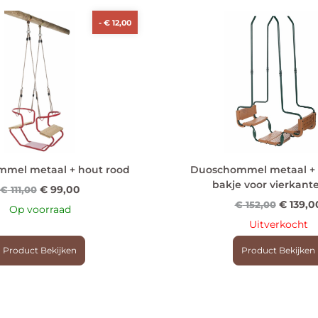
-
€
12,00
mel metaal + hout rood
Duoschommel metaal + 
bakje voor vierkant
€
99,00
€
111,00
€
139,0
€
152,00
Op voorraad
Uitverkocht
Product Bekijken
Product Bekijken