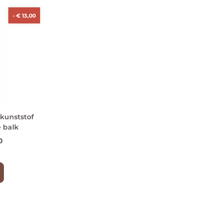
-
€
13,00
kunststof
e balk
0