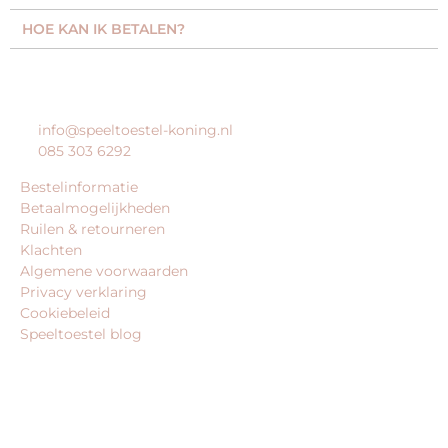
HOE KAN IK BETALEN?
KLANTENSERVICE
info@speeltoestel-koning.nl
085 303 6292
Bestelinformatie
Betaalmogelijkheden
Ruilen & retourneren
Klachten
Algemene voorwaarden
Privacy verklaring
Cookiebeleid
Speeltoestel blog
BEDRIJFSGEGEVENS
speeltoestel-koning.nl is een website van: