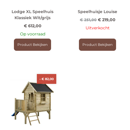
Lodge XL Speelhuis
Speelhuisje Louise
Klassiek Wit/grijs
€
219,00
€
251,00
€
612,00
Uitverkocht
Op voorraad
Product Bekijken
Product Bekijken
-
€
82,00