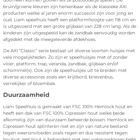
doorheen kunnen gooien als ze postbodetje spelen. De
bruin/groene kleuren zijn herkenbaar als de klassieke AXI
producten welke al jaren enorm succesvol zijn voor jong en
oud. Liam speelhuis heeft een platformhoogte van 118 cm en
is uitgevoerd met een grote glijbaan van 228 cm lang. Als de
kinderen zijn uitgespeeld kan de zandbak eenvoudig worden
afgedekt met de meegeleverde afdekhoes.
De AXI “Classic” serie bestaat uit diverse soorten huisjes met
vele mogelijkheden. Zo zijn er speelhuisjes met of zonder
vloer, platform, trap, veranda, zandbak, glijbaan en/of
schommel(s). Ook zijn de speelhuisjes uit te breiden met
diverse accessoires zoals een krijtbord, brievenbus,
verrekijker of bloembak.
Duurzaamheid
Liam Speelhuis is gemaakt van FSC 100% Hemlock hout en
heeft een dak van FSC 100% Cipressen hout welke beide
afkomstig zijn van duurzaam beheerde bossen. Hemlock en
Cipressen hout splinteren niet en zijn van nature bestand
tegen weersinvloeden zoals regen en dus resistent tegen
houtrot. Het hout is behandeld met een watergedragen beits